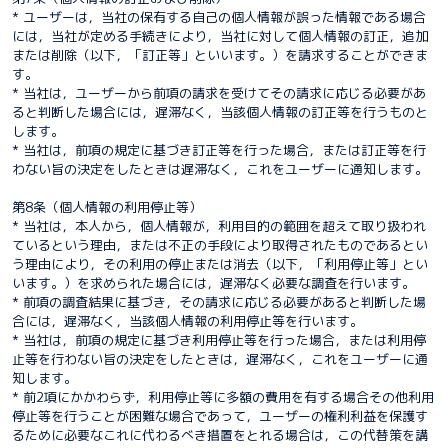
* ユーザーは，当社の保有する自己の個人情報が誤った情報である場合
には，当社が定める手続きにより，当社に対して個人情報の訂正，追加
または削除（以下，「訂正等」といいます。）を請求することができま
す。
* 当社は，ユーザーから前項の請求を受けてその請求に応じる必要があ
ると判断した場合には，遅滞なく，当該個人情報の訂正等を行うものと
します。
* 当社は，前項の規定に基づき訂正等を行った場合，または訂正等を行
わない旨の決定をしたときは遅滞なく，これをユーザーに通知します。
第8条（個人情報の利用停止等）
* 当社は，本人から，個人情報が，利用目的の範囲を超えて取り扱われ
ているという理由，または不正の手段により取得されたものであるとい
う理由により，その利用の停止または消去（以下，「利用停止等」とい
います。）を求められた場合には，遅滞なく必要な調査を行います。
* 前項の調査結果に基づき，その請求に応じる必要があると判断した場
合には，遅滞なく，当該個人情報の利用停止等を行います。
* 当社は，前項の規定に基づき利用停止等を行った場合，または利用停
止等を行わない旨の決定をしたときは，遅滞なく，これをユーザーに通
知します。
* 前2項にかかわらず，利用停止等に多額の費用を有する場合その他利用
停止等を行うことが困難な場合であって，ユーザーの権利利益を保護す
るために必要なこれに代わるべき措置をとれる場合は，この代替策を講