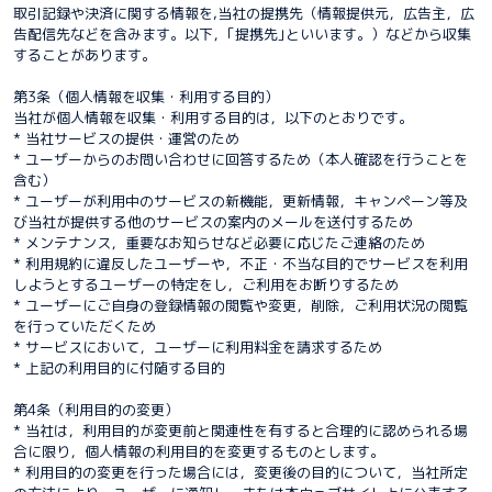
取引記録や決済に関する情報を,当社の提携先（情報提供元，広告主，広
告配信先などを含みます。以下，｢提携先｣といいます。）などから収集
することがあります。
第3条（個人情報を収集・利用する目的）
当社が個人情報を収集・利用する目的は，以下のとおりです。
* 当社サービスの提供・運営のため
* ユーザーからのお問い合わせに回答するため（本人確認を行うことを
含む）
* ユーザーが利用中のサービスの新機能，更新情報，キャンペーン等及
び当社が提供する他のサービスの案内のメールを送付するため
* メンテナンス，重要なお知らせなど必要に応じたご連絡のため
* 利用規約に違反したユーザーや，不正・不当な目的でサービスを利用
しようとするユーザーの特定をし，ご利用をお断りするため
* ユーザーにご自身の登録情報の閲覧や変更，削除，ご利用状況の閲覧
を行っていただくため
* サービスにおいて，ユーザーに利用料金を請求するため
* 上記の利用目的に付随する目的
第4条（利用目的の変更）
* 当社は，利用目的が変更前と関連性を有すると合理的に認められる場
合に限り，個人情報の利用目的を変更するものとします。
* 利用目的の変更を行った場合には，変更後の目的について，当社所定