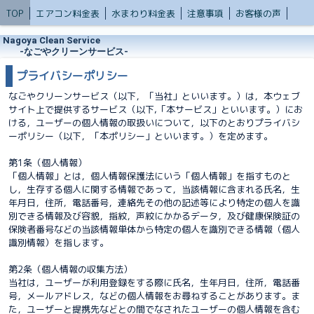
TOP
エアコン料金表
水まわり料金表
注意事項
お客様の声
Nagoya Clean Service
‐なごやクリーンサービス‐
プライバシーポリシー
なごやクリーンサービス（以下，「当社」といいます。）は，本ウェブ
サイト上で提供するサービス（以下,「本サービス」といいます。）にお
ける，ユーザーの個人情報の取扱いについて，以下のとおりプライバシ
ーポリシー（以下，「本ポリシー」といいます。）を定めます。
第1条（個人情報）
「個人情報」とは，個人情報保護法にいう「個人情報」を指すものと
し，生存する個人に関する情報であって，当該情報に含まれる氏名，生
年月日，住所，電話番号，連絡先その他の記述等により特定の個人を識
別できる情報及び容貌，指紋，声紋にかかるデータ，及び健康保険証の
保険者番号などの当該情報単体から特定の個人を識別できる情報（個人
識別情報）を指します。
第2条（個人情報の収集方法）
当社は，ユーザーが利用登録をする際に氏名，生年月日，住所，電話番
号，メールアドレス，などの個人情報をお尋ねすることがあります。ま
た，ユーザーと提携先などとの間でなされたユーザーの個人情報を含む