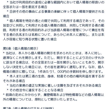
* 当社が利用目的の達成に必要な範囲内において個人情報の取扱いの
全部または一部を委託する場合
* 合併その他の事由による事業の承継に伴って個人情報が提供される
場合
* 個人情報を特定の者との間で共同して利用する場合であって，その
旨並びに共同して利用される個人情報の項目，共同して利用する者の範
囲，利用する者の利用目的および当該個人情報の管理について責任を有
する者の氏名または名称について，あらかじめ本人に通知し，または本
人が容易に知り得る状態に置いた場合
第6条（個人情報の開示）
* 当社は，本人から個人情報の開示を求められたときは，本人に対し，
遅滞なくこれを開示します。ただし，開示することにより次のいずれか
に該当する場合は，その全部または一部を開示しないこともあり，開示
しない決定をした場合には，その旨を遅滞なく通知します。なお，個人
情報の開示に際しては，1件あたり1，000円の手数料を申し受けます。
* 本人または第三者の生命，身体，財産その他の権利利益を害するお
それがある場合
* 当社の業務の適正な実施に著しい支障を及ぼすおそれがある場合
* その他法令に違反することとなる場合
* 前項の定めにかかわらず，履歴情報および特性情報などの個人情報以
外の情報については，原則として開示いたしません。
第7条（個人情報の訂正および削除）