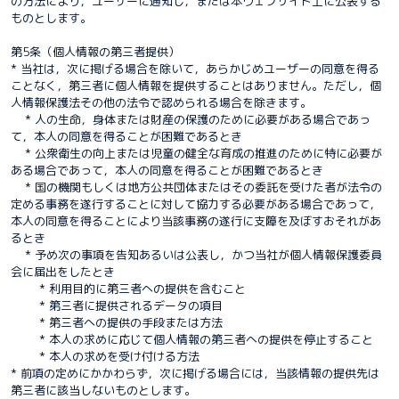
の方法により，ユーザーに通知し，または本ウェブサイト上に公表する
ものとします。
第5条（個人情報の第三者提供）
* 当社は，次に掲げる場合を除いて，あらかじめユーザーの同意を得る
ことなく，第三者に個人情報を提供することはありません。ただし，個
人情報保護法その他の法令で認められる場合を除きます。
* 人の生命，身体または財産の保護のために必要がある場合であっ
て，本人の同意を得ることが困難であるとき
* 公衆衛生の向上または児童の健全な育成の推進のために特に必要が
ある場合であって，本人の同意を得ることが困難であるとき
* 国の機関もしくは地方公共団体またはその委託を受けた者が法令の
定める事務を遂行することに対して協力する必要がある場合であって，
本人の同意を得ることにより当該事務の遂行に支障を及ぼすおそれがあ
るとき
* 予め次の事項を告知あるいは公表し，かつ当社が個人情報保護委員
会に届出をしたとき
* 利用目的に第三者への提供を含むこと
* 第三者に提供されるデータの項目
* 第三者への提供の手段または方法
* 本人の求めに応じて個人情報の第三者への提供を停止すること
* 本人の求めを受け付ける方法
* 前項の定めにかかわらず，次に掲げる場合には，当該情報の提供先は
第三者に該当しないものとします。